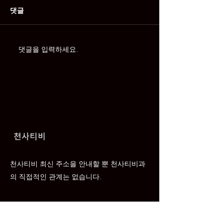
댓글
천사티비 여기여
댓글을 입력하세요.
천사티비 최고의 일본 콘
텐츠 사이트
천사티비 최신 주소을 안내할 뿐 천사티비과
의 직접적인 관계는 없습니다.
Email
*